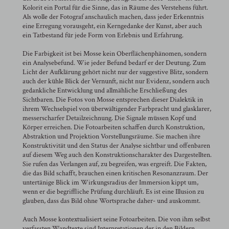
Kolorit ein Portal für die Sinne, das in Räume des Verstehens führt.
Als wolle der Fotograf anschaulich machen, dass jeder Erkenntnis
eine Erregung vorausgeht, ein Kerngedanke der Kunst, aber auch
ein Tatbestand für jede Form von Erlebnis und Erfahrung.
Die Farbigkeit ist bei Mosse kein Oberflächenphänomen, sondern
ein Analysebefund. Wie jeder Befund bedarf er der Deutung. Zum
Licht der Aufklärung gehört nicht nur der suggestive Blitz, sondern
auch der kühle Blick der Vernunft, nicht nur Evidenz, sondern auch
gedankliche Entwicklung und allmähliche Erschließung des
Sichtbaren. Die Fotos von Mosse entsprechen dieser Dialektik in
ihrem Wechselspiel von überwältigender Farbpracht und glasklarer,
messerscharfer Detailzeichnung. Die Signale müssen Kopf und
Körper erreichen. Die Fotoarbeiten schaffen durch Konstruktion,
Abstraktion und Projektion Vorstellungsräume. Sie machen ihre
Konstruktivität und den Status der Analyse sichtbar und offenbaren
auf diesem Weg auch den Konstruktionscharakter des Dargestellten.
Sie rufen das Verlangen auf, zu begreifen, was ergreift. Die Fakten,
die das Bild schafft, brauchen einen kritischen Resonanzraum. Der
untertänige Blick im Wirkungsradius der Immersion kippt um,
wenn er die begriffliche Prüfung durchläuft. Es ist eine Illusion zu
glauben, dass das Bild ohne Wortsprache daher- und auskommt.
Auch Mosse kontextualisiert seine Fotoarbeiten. Die von ihm selbst
verfassten Wandtexte sind Interpretationen der in den Bildern