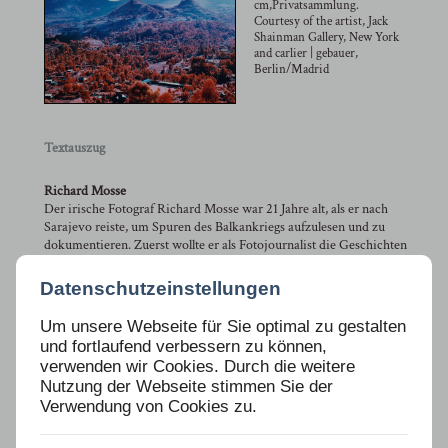
cm,Privatsammlung.
Courtesy of the artist, Jack
Shainman Gallery, New York
and carlier | gebauer,
Berlin/Madrid
Textauszug
Richard Mosse
Der irische Fotograf Richard Mosse war 21 Jahre alt, als er nach
Sarajevo reiste, um Spuren des Balkankriegs aufzulesen und zu
dokumentieren. Zuerst wollte er als Fotojournalist die Geschichten
betroffener Familien erzählen, wie in einem Porträt der Deutschen
Welle weiter zu lesen ist. Doch bald wurden ihm die Grenzen seiner
Datenschutzeinstellungen
Reportagen bewusst. »Zeigen und sagen, so wie es ist« - das
journalistische Credo birgt Probleme. Wie es war, ist für immer
Um unsere Webseite für Sie optimal zu gestalten
vorbei. Fotografie kann der Beleg eines Moments vergangener
und fortlaufend verbessern zu können,
Anwesenheit sein, mehr noch bekundet sie Abwesenheit. Was ist
verwenden wir Cookies. Durch die weitere
ein Fakt? In welchem Kontext? Schafft Fiktion am Ende die
Nutzung der Webseite stimmen Sie der
wahrhaftigere und wirksamere Geschichte? Fakt und Fiktion leiten
Verwendung von Cookies zu.
sich von machen und herstellen ab. Gegeben ist kaum etwas, wo der
Mensch seine Hand im Spiel hat. Und wiedergeben erfolgt mittels
Sprachfiltern, Rezeptionsfiltern und Kulturfiltern.