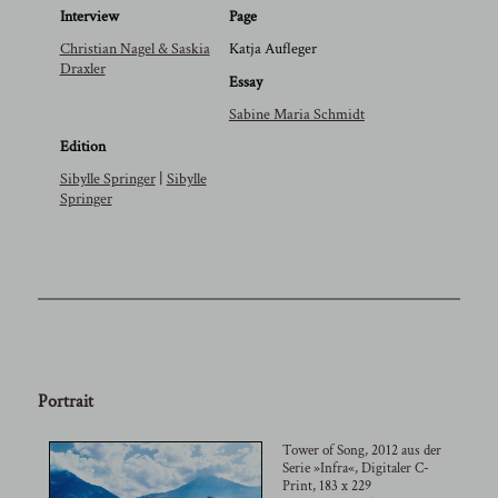
Interview
Page
Christian Nagel & Saskia
Katja Aufleger
Draxler
Essay
Sabine Maria Schmidt
Edition
Sibylle Springer
|
Sibylle
Springer
Portrait
Tower of Song, 2012 aus der
Serie »Infra«, Digitaler C-
Print, 183 x 229