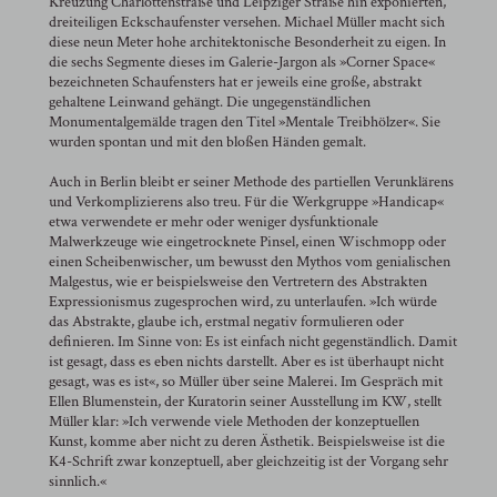
Kreuzung Charlottenstraße und Leipziger Straße hin exponierten,
dreiteiligen Eckschaufenster versehen. Michael Müller macht sich
diese neun Meter hohe architektonische Besonderheit zu eigen. In
die sechs Segmente dieses im Galerie-Jargon als »Corner Space«
bezeichneten Schaufensters hat er jeweils eine große, abstrakt
gehaltene Leinwand gehängt. Die ungegenständlichen
Monumentalgemälde tragen den Titel »Mentale Treibhölzer«. Sie
wurden spontan und mit den bloßen Händen gemalt.
Auch in Berlin bleibt er seiner Methode des partiellen Verunklärens
und Verkomplizierens also treu. Für die Werkgruppe »Handicap«
etwa verwendete er mehr oder weniger dysfunktionale
Malwerkzeuge wie eingetrocknete Pinsel, einen Wischmopp oder
einen Scheibenwischer, um bewusst den Mythos vom genialischen
Malgestus, wie er beispielsweise den Vertretern des Abstrakten
Expressionismus zugesprochen wird, zu unterlaufen. »Ich würde
das Abstrakte, glaube ich, erstmal negativ formulieren oder
definieren. Im Sinne von: Es ist einfach nicht gegenständlich. Damit
ist gesagt, dass es eben nichts darstellt. Aber es ist überhaupt nicht
gesagt, was es ist«, so Müller über seine Malerei. Im Gespräch mit
Ellen Blumenstein, der Kuratorin seiner Ausstellung im KW, stellt
Müller klar: »Ich verwende viele Methoden der konzeptuellen
Kunst, komme aber nicht zu deren Ästhetik. Beispielsweise ist die
K4-Schrift zwar konzeptuell, aber gleichzeitig ist der Vorgang sehr
sinnlich.«