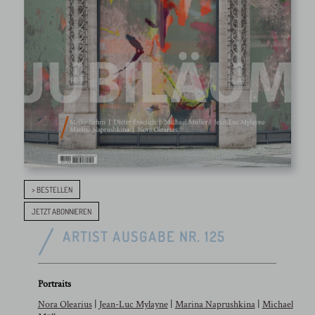
> BESTELLEN
JETZT ABONNIEREN
ARTIST AUSGABE NR. 125
Portraits
Nora Olearius
|
Jean-Luc Mylayne
|
Marina Naprushkina
|
Michael