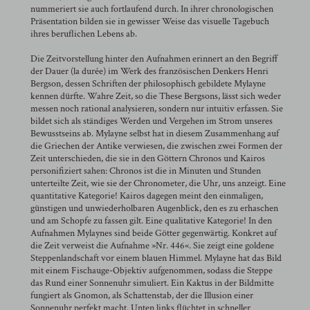
nummeriert sie auch fortlaufend durch. In ihrer chronologischen
Präsentation bilden sie in gewisser Weise das visuelle Tagebuch
ihres beruflichen Lebens ab.
Die Zeitvorstellung hinter den Aufnahmen erinnert an den Begriff
der Dauer (la durée) im Werk des französischen Denkers Henri
Bergson, dessen Schriften der philosophisch gebildete Mylayne
kennen dürfte. Wahre Zeit, so die These Bergsons, lässt sich weder
messen noch rational analysieren, sondern nur intuitiv erfassen. Sie
bildet sich als ständiges Werden und Vergehen im Strom unseres
Bewusstseins ab. Mylayne selbst hat in diesem Zusammenhang auf
die Griechen der Antike verwiesen, die zwischen zwei Formen der
Zeit unterschieden, die sie in den Göttern Chronos und Kairos
personifiziert sahen: Chronos ist die in Minuten und Stunden
unterteilte Zeit, wie sie der Chronometer, die Uhr, uns anzeigt. Eine
quantitative Kategorie! Kairos dagegen meint den einmaligen,
günstigen und unwiederholbaren Augenblick, den es zu erhaschen
und am Schopfe zu fassen gilt. Eine qualitative Kategorie! In den
Aufnahmen Mylaynes sind beide Götter gegenwärtig. Konkret auf
die Zeit verweist die Aufnahme »Nr. 446«. Sie zeigt eine goldene
Steppenlandschaft vor einem blauen Himmel. Mylayne hat das Bild
mit einem Fischauge-Objektiv aufgenommen, sodass die Steppe
das Rund einer Sonnenuhr simuliert. Ein Kaktus in der Bildmitte
fungiert als Gnomon, als Schattenstab, der die Illusion einer
Sonnenuhr perfekt macht. Unten links flüchtet in schneller