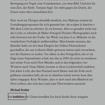
Bewegung ein Vogel, eine Grundammer, aus dem Bild. Und mit ihr
eine Zeit, die flieht. Tempus fugit. Sie steht gegen die Durée, die
Dauer einer eher immobilen Zeit.
Hier wird im Übrigen ebenfalls deutlich, was Mylayne einmal als
Gestaltungsprogramm für sich genannt hat: »Je sculpte la lumière.«
Mit dem Licht zu arbeiten. Es zu formen. Aber er gestaltet nicht nur
das Licht, er arbeitet als Maler-Fotograf (Peintre-Photographe) auch
sehr bewusst mit der Farbe. Im Werk von Jean-Luc Mylayne ist die
wunderbare Farbigkeit unübersehbar. Man könnte meinen, der
Künstler habe sie mit dem Ehrgeiz der frühen Piktorialisten
geschaffen, die am Liebsten Maler gewesen wären und versuchten,
mit der Kamera zu malen. Vor allem in den Fotografien, die er im
Zuge eines Stipendiums schuf, das ihn in 2003 als artist in residence
mit seiner Frau nach New Mexiko und in den folgenden vier
Wintern nach Texas führte, konnte er diese Leidenschaft ausleben.
Das klare Licht, das den Himmel noch blauer und die Erde noch
goldener aussehen ließ, als sie es ohnehin schon waren, kam ihm
dabei entgegen. Kein Wunder, dass er dort auch den Bluebird ins
Herz schloss, der sich das Land zum Überwintern aussucht.
Michael Stoeber
> bestellen
Sie wollen mehr? Dann bestellen Sie doch direkt diese Ausgabe