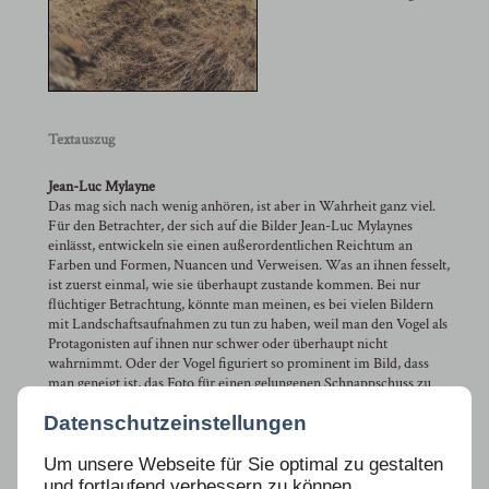
Textauszug
Jean-Luc Mylayne
Das mag sich nach wenig anhören, ist aber in Wahrheit ganz viel.
Für den Betrachter, der sich auf die Bilder Jean-Luc Mylaynes
einlässt, entwickeln sie einen außerordentlichen Reichtum an
Farben und Formen, Nuancen und Verweisen. Was an ihnen fesselt,
ist zuerst einmal, wie sie überhaupt zustande kommen. Bei nur
flüchtiger Betrachtung, könnte man meinen, es bei vielen Bildern
mit Landschaftsaufnahmen zu tun zu haben, weil man den Vogel als
Protagonisten auf ihnen nur schwer oder überhaupt nicht
wahrnimmt. Oder der Vogel figuriert so prominent im Bild, dass
man geneigt ist, das Foto für einen gelungenen Schnappschuss zu
halten.
Datenschutzeinstellungen
Nichts könnte weniger richtig sein. Der »moment décisif «– ein
Begriff, den Henri Cartier-Bresson einst prägte, um zu
Um unsere Webseite für Sie optimal zu gestalten
demonstrieren, dass er für den Bruchteil einer Sekunde früher als
und fortlaufend verbessern zu können,