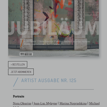
> BESTELLEN
JETZT ABONNIEREN
ARTIST AUSGABE NR. 125
Portraits
Nora Olearius
|
Jean-Luc Mylayne
|
Marina Naprushkina
|
Michael