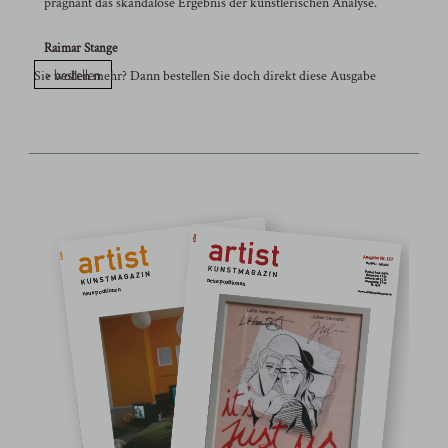
prägnant das skandalöse Ergebnis der künstlerischen Analyse.
Raimar Stange
> bestellen
Sie wollen mehr? Dann bestellen Sie doch direkt diese Ausgabe