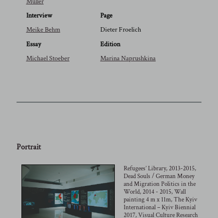
Müller
Interview
Page
Meike Behm
Dieter Froelich
Essay
Edition
Michael Stoeber
Marina Naprushkina
Portrait
Refugees’ Library, 2013-2015,
Dead Souls / German Money
and Migration Politics in the
World, 2014 - 2015, Wall
painting 4 m x 11m, The Kyiv
International – Kyiv Biennial
2017, Visual Culture Research