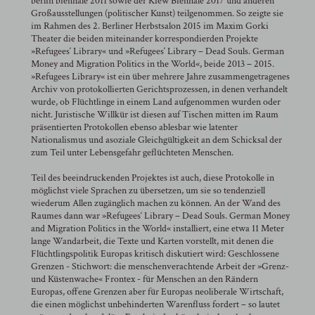
berlin biennale 2011 sowie der Kiew Biennale 2017 und anderen
Großausstellungen (politischer Kunst) teilgenommen. So zeigte sie
im Rahmen des 2. Berliner Herbstsalon 2015 im Maxim Gorki
Theater die beiden miteinander korrespondierden Projekte
»Refugees‘ Library« und »Refugees‘ Library – Dead Souls. German
Money and Migration Politics in the World«, beide 2013 – 2015.
»Refugees Library« ist ein über mehrere Jahre zusammengetragenes
Archiv von protokollierten Gerichtsprozessen, in denen verhandelt
wurde, ob Flüchtlinge in einem Land aufgenommen wurden oder
nicht. Juristische Willkür ist diesen auf Tischen mitten im Raum
präsentierten Protokollen ebenso ablesbar wie latenter
Nationalismus und asoziale Gleichgültigkeit an dem Schicksal der
zum Teil unter Lebensgefahr geflüchteten Menschen.
Teil des beeindruckenden Projektes ist auch, diese Protokolle in
möglichst viele Sprachen zu übersetzen, um sie so tendenziell
wiederum Allen zugänglich machen zu können. An der Wand des
Raumes dann war »Refugees‘ Library – Dead Souls. German Money
and Migration Politics in the World« installiert, eine etwa 11 Meter
lange Wandarbeit, die Texte und Karten vorstellt, mit denen die
Flüchtlingspolitik Europas kritisch diskutiert wird: Geschlossene
Grenzen - Stichwort: die menschenverachtende Arbeit der »Grenz-
und Küstenwache« Frontex - für Menschen an den Rändern
Europas, offene Grenzen aber für Europas neoliberale Wirtschaft,
die einen möglichst unbehinderten Warenfluss fordert – so lautet