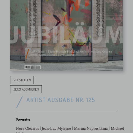
> BESTELLEN
JETZT ABONNIEREN
ARTIST AUSGABE NR. 125
Portraits
Nora Olearius
|
Jean-Luc Mylayne
|
Marina Naprushkina
|
Michael