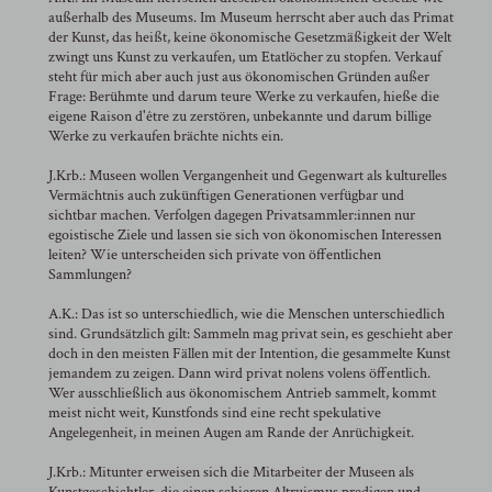
außerhalb des Museums. Im Museum herrscht aber auch das Primat
der Kunst, das heißt, keine ökonomische Gesetzmäßigkeit der Welt
zwingt uns Kunst zu verkaufen, um Etatlöcher zu stopfen. Verkauf
steht für mich aber auch just aus ökonomischen Gründen außer
Frage: Berühmte und darum teure Werke zu verkaufen, hieße die
eigene Raison d'être zu zerstören, unbekannte und darum billige
Werke zu verkaufen brächte nichts ein.
J.Krb.: Museen wollen Vergangenheit und Gegenwart als kulturelles
Vermächtnis auch zukünftigen Generationen verfügbar und
sichtbar machen. Verfolgen dagegen Privatsammler:innen nur
egoistische Ziele und lassen sie sich von ökonomischen Interessen
leiten? Wie unterscheiden sich private von öffentlichen
Sammlungen?
A.K.: Das ist so unterschiedlich, wie die Menschen unterschiedlich
sind. Grundsätzlich gilt: Sammeln mag privat sein, es geschieht aber
doch in den meisten Fällen mit der Intention, die gesammelte Kunst
jemandem zu zeigen. Dann wird privat nolens volens öffentlich.
Wer ausschließlich aus ökonomischem Antrieb sammelt, kommt
meist nicht weit, Kunstfonds sind eine recht spekulative
Angelegenheit, in meinen Augen am Rande der Anrüchigkeit.
J.Krb.: Mitunter erweisen sich die Mitarbeiter der Museen als
Kunstgeschichtler, die einen schieren Altruismus predigen und