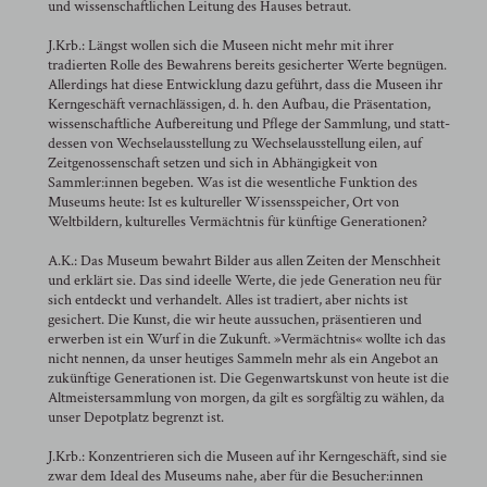
und wissenschaftlichen Leitung des Hauses betraut.
J.Krb.: Längst wollen sich die Museen nicht mehr mit ihrer
tradierten Rolle des Bewahrens bereits gesicherter Werte begnügen.
Allerdings hat diese Entwicklung dazu geführt, dass die Museen ihr
Kerngeschäft vernachlässigen, d. h. den Aufbau, die Präsentation,
wissenschaftliche Aufbereitung und Pflege der Sammlung, und statt-
dessen von Wechselausstellung zu Wechselausstellung eilen, auf
Zeitgenossenschaft setzen und sich in Abhängigkeit von
Sammler:innen begeben. Was ist die wesentliche Funktion des
Museums heute: Ist es kultureller Wissensspeicher, Ort von
Weltbildern, kulturelles Vermächtnis für künftige Generationen?
A.K.: Das Museum bewahrt Bilder aus allen Zeiten der Menschheit
und erklärt sie. Das sind ideelle Werte, die jede Generation neu für
sich entdeckt und verhandelt. Alles ist tradiert, aber nichts ist
gesichert. Die Kunst, die wir heute aussuchen, präsentieren und
erwerben ist ein Wurf in die Zukunft. »Vermächtnis« wollte ich das
nicht nennen, da unser heutiges Sammeln mehr als ein Angebot an
zukünftige Generationen ist. Die Gegenwartskunst von heute ist die
Altmeistersammlung von morgen, da gilt es sorgfältig zu wählen, da
unser Depotplatz begrenzt ist.
J.Krb.: Konzentrieren sich die Museen auf ihr Kerngeschäft, sind sie
zwar dem Ideal des Museums nahe, aber für die Besucher:innen