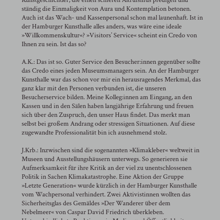
ständig die Einmaligkeit von Aura und Kontemplation betonen.
Auch ist das Wach- und Kassenpersonal schon mal launenhaft. Ist in
der Hamburger Kunsthalle alles anders, was wäre eine ideale
»Willkommenskultur«? »Visitors’ Service« scheint ein Credo von
Ihnen zu sein. Ist das so?
A.K.: Das ist so. Guter Service den Besucher:innen gegenüber sollte
das Credo eines jeden Museumsmanagers sein. An der Hamburger
Kunsthalle war das schon vor mir ein herausragendes Merkmal, das
ganz klar mit den Personen verbunden ist, die unseren
Besucherservice bilden. Meine Kolleg:innen am Eingang, an den
Kassen und in den Sälen haben langjährige Erfahrung und freuen
sich über den Zuspruch, den unser Haus findet. Das merkt man
selbst bei großem Andrang oder stressigen Situationen. Auf diese
zugewandte Professionalität bin ich ausnehmend stolz.
J.Krb.: Inzwischen sind die sogenannten »Klimakleber« weltweit in
Museen und Ausstellungshäusern unterwegs. So generieren sie
Aufmerksamkeit für ihre Kritik an der viel zu unentschlossenen
Politik in Sachen Klimakatastrophe. Eine Aktion der Gruppe
»Letzte Generation« wurde kürzlich in der Hamburger Kunsthalle
vom Wachpersonal verhindert. Zwei Aktivistinnen wollten das
Sicherheitsglas des Gemäldes »Der Wanderer über dem
Nebelmeer« von Caspar David Friedrich überkleben.