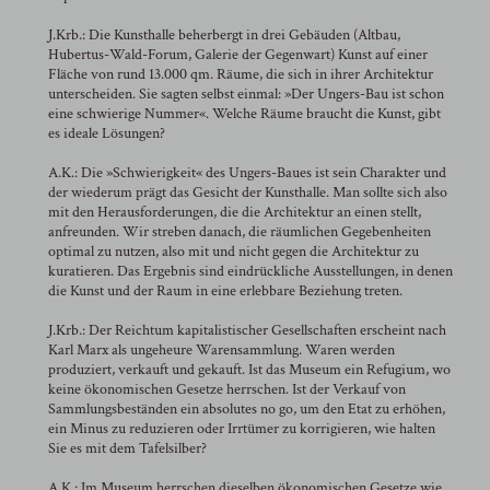
J.Krb.: Die Kunsthalle beherbergt in drei Gebäuden (Altbau,
Hubertus-Wald-Forum, Galerie der Gegenwart) Kunst auf einer
Fläche von rund 13.000 qm. Räume, die sich in ihrer Architektur
unterscheiden. Sie sagten selbst einmal: »Der Ungers-Bau ist schon
eine schwierige Nummer«. Welche Räume braucht die Kunst, gibt
es ideale Lösungen?
A.K.: Die »Schwierigkeit« des Ungers-Baues ist sein Charakter und
der wiederum prägt das Gesicht der Kunsthalle. Man sollte sich also
mit den Herausforderungen, die die Architektur an einen stellt,
anfreunden. Wir streben danach, die räumlichen Gegebenheiten
optimal zu nutzen, also mit und nicht gegen die Architektur zu
kuratieren. Das Ergebnis sind eindrückliche Ausstellungen, in denen
die Kunst und der Raum in eine erlebbare Beziehung treten.
J.Krb.: Der Reichtum kapitalistischer Gesellschaften erscheint nach
Karl Marx als ungeheure Warensammlung. Waren werden
produziert, verkauft und gekauft. Ist das Museum ein Refugium, wo
keine ökonomischen Gesetze herrschen. Ist der Verkauf von
Sammlungsbeständen ein absolutes no go, um den Etat zu erhöhen,
ein Minus zu reduzieren oder Irrtümer zu korrigieren, wie halten
Sie es mit dem Tafelsilber?
A.K.: Im Museum herrschen dieselben ökonomischen Gesetze wie