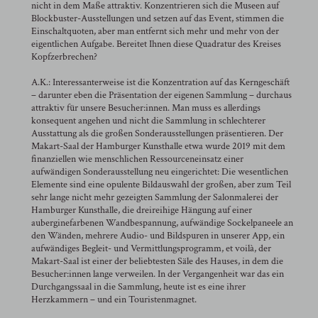
nicht in dem Maße attraktiv. Konzentrieren sich die Museen auf
Blockbuster-Ausstellungen und setzen auf das Event, stimmen die
Einschaltquoten, aber man entfernt sich mehr und mehr von der
eigentlichen Aufgabe. Bereitet Ihnen diese Quadratur des Kreises
Kopfzerbrechen?
A.K.: Interessanterweise ist die Konzentration auf das Kerngeschäft
– darunter eben die Präsentation der eigenen Sammlung – durchaus
attraktiv für unsere Besucher:innen. Man muss es allerdings
konsequent angehen und nicht die Sammlung in schlechterer
Ausstattung als die großen Sonderausstellungen präsentieren. Der
Makart-Saal der Hamburger Kunsthalle etwa wurde 2019 mit dem
finanziellen wie menschlichen Ressourceneinsatz einer
aufwändigen Sonderausstellung neu eingerichtet: Die wesentlichen
Elemente sind eine opulente Bildauswahl der großen, aber zum Teil
sehr lange nicht mehr gezeigten Sammlung der Salonmalerei der
Hamburger Kunsthalle, die dreireihige Hängung auf einer
auberginefarbenen Wandbespannung, aufwändige Sockelpaneele an
den Wänden, mehrere Audio- und Bildspuren in unserer App, ein
aufwändiges Begleit- und Vermittlungsprogramm, et voilà, der
Makart-Saal ist einer der beliebtesten Säle des Hauses, in dem die
Besucher:innen lange verweilen. In der Vergangenheit war das ein
Durchgangssaal in die Sammlung, heute ist es eine ihrer
Herzkammern – und ein Touristenmagnet.