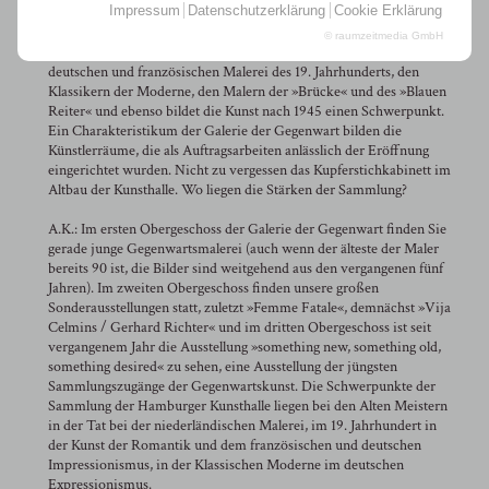
Impressum
Datenschutzerklärung
Cookie Erklärung
J.Krb.: Die Sammlung der Hamburger Kunsthalle umspannt Kunst
aus acht Jahrhunderten. Schwerpunkte liegen u. a. in der flämischen
© raumzeitmedia GmbH
und holländischen Kunst des 16. und 17. Jahrhunderts, in der
deutschen und französischen Malerei des 19. Jahrhunderts, den
Klassikern der Moderne, den Malern der »Brücke« und des »Blauen
Reiter« und ebenso bildet die Kunst nach 1945 einen Schwerpunkt.
Ein Charakteristikum der Galerie der Gegenwart bilden die
Künstlerräume, die als Auftragsarbeiten anlässlich der Eröffnung
eingerichtet wurden. Nicht zu vergessen das Kupferstichkabinett im
Altbau der Kunsthalle. Wo liegen die Stärken der Sammlung?
A.K.: Im ersten Obergeschoss der Galerie der Gegenwart finden Sie
gerade junge Gegenwartsmalerei (auch wenn der älteste der Maler
bereits 90 ist, die Bilder sind weitgehend aus den vergangenen fünf
Jahren). Im zweiten Obergeschoss finden unsere großen
Sonderausstellungen statt, zuletzt »Femme Fatale«, demnächst »Vija
Celmins / Gerhard Richter« und im dritten Obergeschoss ist seit
vergangenem Jahr die Ausstellung »something new, something old,
something desired« zu sehen, eine Ausstellung der jüngsten
Sammlungszugänge der Gegenwartskunst. Die Schwerpunkte der
Sammlung der Hamburger Kunsthalle liegen bei den Alten Meistern
in der Tat bei der niederländischen Malerei, im 19. Jahrhundert in
der Kunst der Romantik und dem französischen und deutschen
Impressionismus, in der Klassischen Moderne im deutschen
Expressionismus.