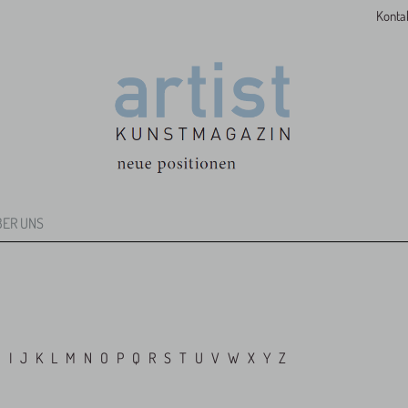
Konta
BER UNS
H
I
J
K
L
M
N
O
P
Q
R
S
T
U
V
W
X
Y
Z