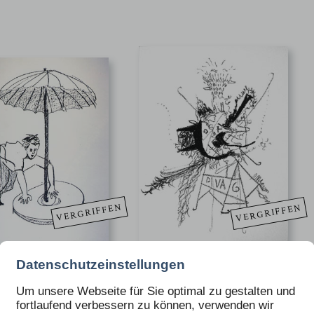
VERGRIFFEN
VERGRIFFEN
Datenschutzeinstellungen
N BALKENHOL
MICHAEL BAUER
gabe 21
für Ausgabe 67
Um unsere Webseite für Sie optimal zu gestalten und
fortlaufend verbessern zu können, verwenden wir