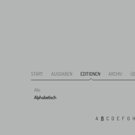
START
AUSGABEN
EDITIONEN
ARCHIV
Ü
Alle
Alphabetisch
A
B
C
D
E
F
G