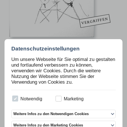
VERGRIFFEN
Ausgabe 67
Datenschutzeinstellungen
MICHAEL BAUER
Um unsere Webseite für Sie optimal zu gestalten
und fortlaufend verbessern zu können,
verwenden wir Cookies. Durch die weitere
Beschreibung
Nutzung der Webseite stimmen Sie der
Verwendung von Cookies zu.
» o.T. « (Unikate)
Ölkreide auf Papier, 10 Exemplare, 42 x 29,7cm, signiert, datiert und
nummeriert
Notwendig
Marketing
Preis 450 Euro inkl. MwSt. plus Versandkosten.
Weitere Infos zu den Notwendigen Cookies
Weitere Infos zu den Marketing Cookies