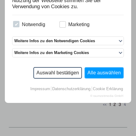
Nutzung der Webseite stimmen Sie der
Verwendung von Cookies zu.
VERGRIFFEN
Notwendig
Marketing
Weitere Infos zu den Notwendigen Cookies
DANIELE BUETTI
für Ausgabe 75
Weitere Infos zu den Marketing Cookies
Auswahl bestätigen
Alle auswählen
Impressum
Datenschutzerklärung
Cookie Erklärung
© raumzeitmedia GmbH
<<
1
2
3
4