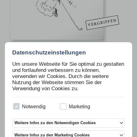
VERGRIFFEN
Ausgabe 67
Datenschutzeinstellungen
MICHAEL BAUER
Um unsere Webseite für Sie optimal zu gestalten
und fortlaufend verbessern zu können,
verwenden wir Cookies. Durch die weitere
Beschreibung
Nutzung der Webseite stimmen Sie der
Verwendung von Cookies zu.
» o.T. « (Unikate)
Ölkreide auf Papier, 10 Exemplare, 42 x 29,7cm, signiert, datiert und
nummeriert
Notwendig
Marketing
Preis 450 Euro inkl. MwSt. plus Versandkosten.
Weitere Infos zu den Notwendigen Cookies
Weitere Infos zu den Marketing Cookies