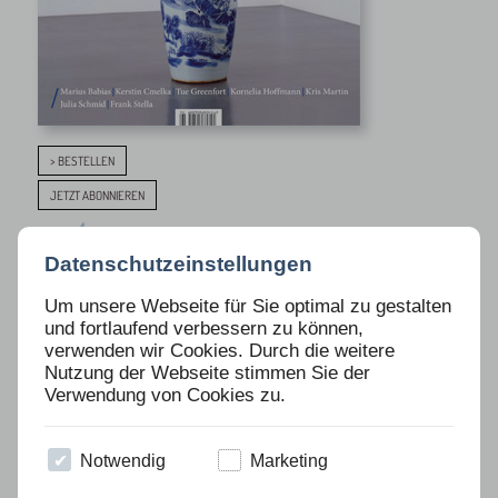
> BESTELLEN
JETZT ABONNIEREN
ARTIST AUSGABE NR. 94
Datenschutzeinstellungen
Um unsere Webseite für Sie optimal zu gestalten
Portraits
und fortlaufend verbessern zu können,
Julia Schmid
|
Tue Greenfort
|
Kerstin Cmelka
|
Frank Stella
|
Kris
verwenden wir Cookies. Durch die weitere
Martin
Nutzung der Webseite stimmen Sie der
Verwendung von Cookies zu.
Interview
Page
Marius Babias
Kornelia Hoffmann
Essay
Edition
Notwendig
Marketing
Raimar Stange
Kerstin Cmelka