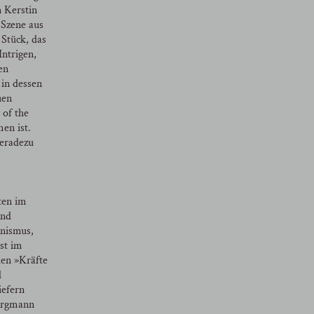
 Kerstin
 Szene aus
 Stück, das
ntrigen,
en
in dessen
uen
 of the
en ist.
geradezu
ten im
und
inismus,
st im
den »Kräfte
d
iefern
Bergmann