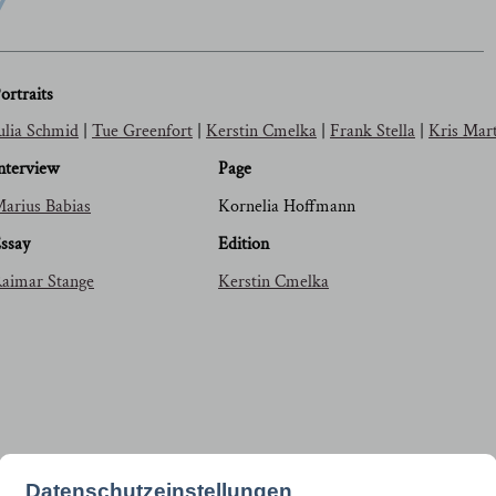
ortraits
ulia Schmid
|
Tue Greenfort
|
Kerstin Cmelka
|
Frank Stella
|
Kris Mar
nterview
Page
arius Babias
Kornelia Hoffmann
ssay
Edition
aimar Stange
Kerstin Cmelka
Datenschutzeinstellungen