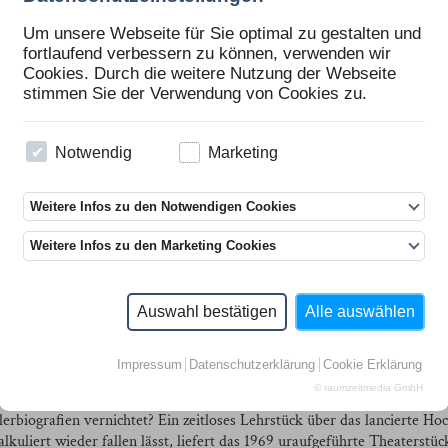
Um unsere Webseite für Sie optimal zu gestalten und
fortlaufend verbessern zu können, verwenden wir
Cookies. Durch die weitere Nutzung der Webseite
stimmen Sie der Verwendung von Cookies zu.
hange«, Dokumentationsfoto, Theaterperformance von Kerstin Cmelka mit Hanno
nuel Gorkiewicz und Christian Wallner, Kunstverein Harburger Bahnhof, 06. 12.2
Notwendig
Marketing
ns Franke
Weitere Infos zu den Notwendigen Cookies
Weitere Infos zu den Marketing Cookies
Auswahl bestätigen
Alle auswählen
Impressum
Datenschutzerklärung
Cookie Erklärung
© raumzeitmedia GmbH
biografien vernichtet? Ein zeitloses Lehrstück über das lancierte Ho
uliert wieder fallen lässt, liefert das 1969 uraufgeführte Theaterstü