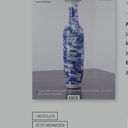
P
J
I
M
E
R
> BESTELLEN
JETZT ABONNIEREN