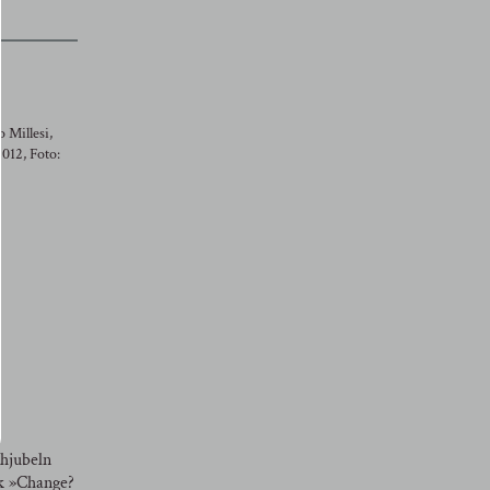
 Millesi,
012, Foto:
chjubeln
ck »Change?