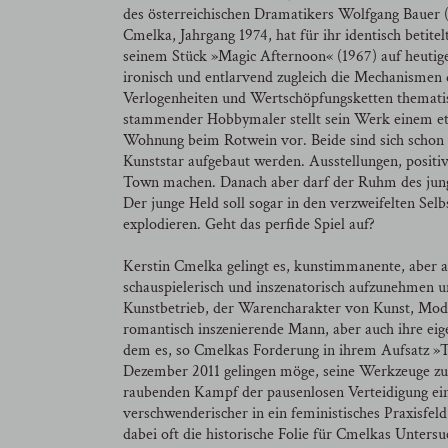
des österreichischen Dramatikers Wolfgang Bauer 
Cmelka, Jahrgang 1974, hat für ihr identisch betite
seinem Stück »Magic Afternoon« (1967) auf heutige 
ironisch und entlarvend zugleich die Mechanismen 
Verlogenheiten und Wertschöpfungsketten thematis
stammender Hobbymaler stellt sein Werk einem etab
Wohnung beim Rotwein vor. Beide sind sich schon 
Kunststar aufgebaut werden. Ausstellungen, posit
Town machen. Danach aber darf der Ruhm des junge
Der junge Held soll sogar in den verzweifelten Se
explodieren. Geht das perfide Spiel auf?
Kerstin Cmelka gelingt es, kunstimmanente, aber au
schauspielerisch und inszenatorisch aufzunehmen un
Kunstbetrieb, der Warencharakter von Kunst, Mod
romantisch inszenierende Mann, aber auch ihre eigen
dem es, so Cmelkas Forderung in ihrem Aufsatz »Te
Dezember 2011 gelingen möge, seine Werkzeuge zum 
raubenden Kampf der pausenlosen Verteidigung einf
verschwenderischer in ein feministisches Praxisfeld 
dabei oft die historische Folie für Cmelkas Unte