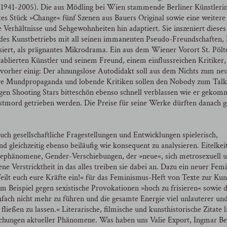
(1941-2005). Die aus Mödling bei Wien stammende Berliner Künstlerin
ltes Stück »Change« fünf Szenen aus Bauers Original sowie eine weitere
Verhältnisse und Sehgewohnheiten hin adaptiert. Sie inszeniert dieses
des Kunstbetriebs mit all seinen immanenten Pseudo-Freundschaften, I
iert, als prägnantes Mikrodrama. Ein aus dem Wiener Vorort St. Pölt
lierten Künstler und seinem Freund, einem einflussreichen Kritiker, 
vorher einig: Der ahnungslose Autodidakt soll aus dem Nichts zum ne
ive Mundpropaganda und lobende Kritiken sollen den Nobody zum Talk
n Shooting Stars bitteschön ebenso schnell verblassen wie er gekomm
lbstmord getrieben werden. Die Preise für seine Werke dürften danach 
ch gesellschaftliche Fragestellungen und Entwicklungen spielerisch,
d gleichzeitig ebenso beiläufig wie konsequent zu analysieren. Eitelkei
ephänomene, Gender-Verschiebungen, der »neue«, sich metrosexuell 
e Verstricktheit in das alles treiben sie dabei an. Dazu ein neuer Fem
ilt euch eure Kräfte ein!« für das Feminismus-Heft von Texte zur Kun
Beispiel gegen sexistische Provokationen »hoch zu frisieren« sowie 
ach nicht mehr zu führen und die gesamte Energie viel unlauterer un
fließen zu lassen.« Literarische, filmische und kunsthistorische Zitate l
rsuchungen aktueller Phänomene. Was haben uns Valie Export, Ingmar 