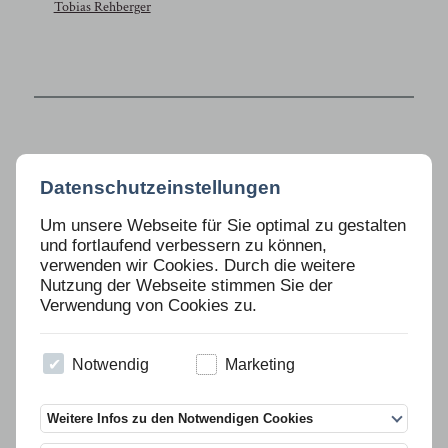
Tobias Rehberger
Datenschutzeinstellungen
Portrait
Um unsere Webseite für Sie optimal zu gestalten
Ausstellungsansicht: »As it
und fortlaufend verbessern zu können,
stands«, Galerie Rolf
verwenden wir Cookies. Durch die weitere
Hengesbach, Köln, Courtesy
Galerie Rolf Hengesbach, Köln
Nutzung der Webseite stimmen Sie der
Verwendung von Cookies zu.
Notwendig
Marketing
Textauszug
Weitere Infos zu den Notwendigen Cookies
Nikola Ukic