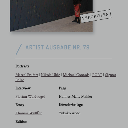
VERGRIFFEN
ARTIST AUSGABE NR. 79
Portraits
Marcel Prüfert
|
Nikola Ukic
|
Michael Conrads
|
FORT
|
Sigmar
Polke
Interview
Page
Florian Waldvogel
Hannes Malte Mahler
Essay
Künstlerbeilage
Thomas Wulffen
Yukako Ando
Edition