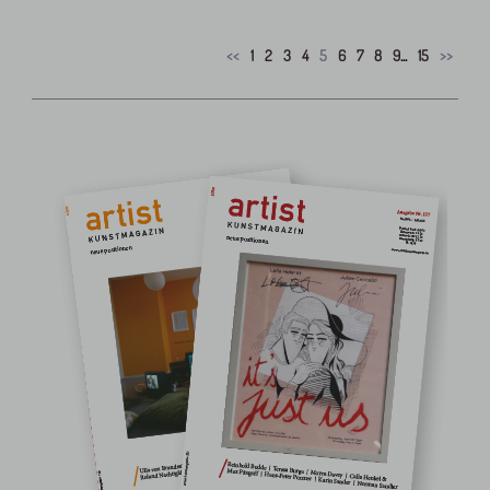
<<
1
2
3
4
5
6
7
8
9
...
15
>>