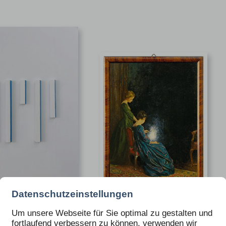
Datenschutzeinstellungen
IAN DANNENBERG
THOMAS BEHLING
gabe 108
für Ausgabe 107
Um unsere Webseite für Sie optimal zu gestalten und
€ 455.00
fortlaufend verbessern zu können, verwenden wir