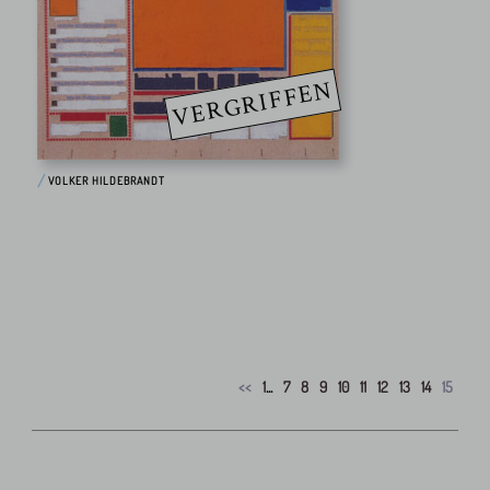
VERGRIFFEN
VOLKER HILDEBRANDT
<<
1
...
7
8
9
10
11
12
13
14
15