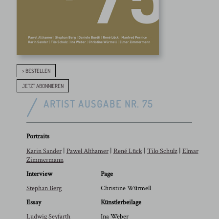
> BESTELLEN
JETZT ABONNIEREN
ARTIST AUSGABE NR. 75
Portraits
Karin Sander
|
Pawel Althamer
|
René Lück
|
Tilo Schulz
|
Elmar
Zimmermann
Interview
Page
Stephan Berg
Christine Würmell
Essay
Künstlerbeilage
Ludwig Seyfarth
Ina Weber