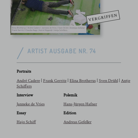
VERGRIFFEN
ARTIST AUSGABE NR. 74
Portraits
André Cadere
|
Frank Gerritz
|
Elina Brotherus
|
Sven Drühl
|
Antje
Schiffers
Interview
Polemik
Janneke de Vries
Hans-Jürgen Hafner
Essay
Edition
Hajo Schiff
Andreas Gefeller