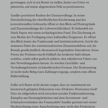
gezwungen, sich in ein Raster zu stellen, hinter ein Gitter zu
platzieren, auf einem abgesteckten Feld zu positionieren.
Sandler porträtiert Realien des Daseinsvollzugs. In seiner
Durcharbeitung der oberflächlichen Erscheinung und des
konventionellen Gebrauchs öffnet er den Blick auf Hintergründe
und Zusammenhänge der Lebenswirklichkeit. Er behandelt ein
Stück Papier wie einen archäologischen Fund. Die Zeichnung ist
sein Modus der Freilegung eines kulturellen Zeugnisses. Er öffnet
den Blick hinter das Funktionale und Institutionalisierte, bricht die
stummen Pakte des institutionalisierten Zusammenlebens auf, die
Rituale gesellschaftlich-ökonomisch begründeter Interaktion. Seine
Poesie des Profanen macht bildhaft das konkrete Individuum
sichtbar, schält selbst grafisch selektiv, den subjektiven Faktor aus
den Verwaltungsakten heraus. So werden Geschäfts- und
Verwaltungsformate zu künstlerischen Formen. Der Kontoauszug
ist nicht mehr Beleg eines Zahlungsvorgangs, sondern eine offene
Bilderzählung.
Sollte sich Kunst nicht darum sorgen, dass sie zunehmend zur
kuratorisch gehypten Dekoration von »Diskurs«-Positionen wird?
Dass sie aufgerieben wird zwischen sozialer Funktionalisierung,
Kämpfen um Deutungshoheiten und dem Investment- und
Schmuckverständnis des Finanzadels? Sandler gewinnt mit seiner
Nachzeichnung einer Ausschreibung zwar nicht den Förderpreis