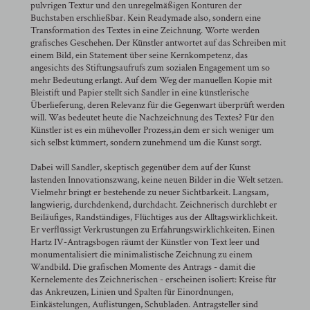
pulvrigen Textur und den unregelmäßigen Konturen der
Buchstaben erschließbar. Kein Readymade also, sondern eine
Transformation des Textes in eine Zeichnung. Worte werden
grafisches Geschehen. Der Künstler antwortet auf das Schreiben mit
einem Bild, ein Statement über seine Kernkompetenz, das
angesichts des Stiftungsaufrufs zum sozialen Engagement um so
mehr Bedeutung erlangt. Auf dem Weg der manuellen Kopie mit
Bleistift und Papier stellt sich Sandler in eine künstlerische
Überlieferung, deren Relevanz für die Gegenwart überprüft werden
will. Was bedeutet heute die Nachzeichnung des Textes? Für den
Künstler ist es ein mühevoller Prozess,in dem er sich weniger um
sich selbst kümmert, sondern zunehmend um die Kunst sorgt.
Dabei will Sandler, skeptisch gegenüber dem auf der Kunst
lastenden Innovationszwang, keine neuen Bilder in die Welt setzen.
Vielmehr bringt er bestehende zu neuer Sichtbarkeit. Langsam,
langwierig, durchdenkend, durchdacht. Zeichnerisch durchlebt er
Beiläufiges, Randständiges, Flüchtiges aus der Alltagswirklichkeit.
Er verflüssigt Verkrustungen zu Erfahrungswirklichkeiten. Einen
Hartz IV-Antragsbogen räumt der Künstler von Text leer und
monumentalisiert die minimalistische Zeichnung zu einem
Wandbild. Die grafischen Momente des Antrags - damit die
Kernelemente des Zeichnerischen - erscheinen isoliert: Kreise für
das Ankreuzen, Linien und Spalten für Einordnungen,
Einkästelungen, Auflistungen, Schubladen. Antragsteller sind