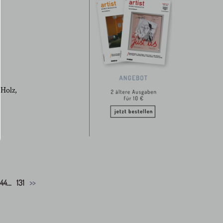
 Holz,
44
...
131
>>