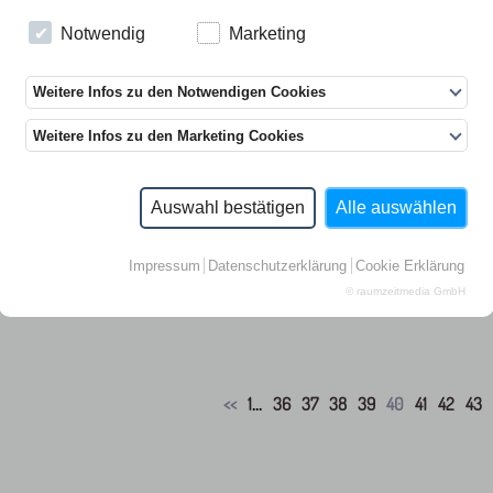
TILLMANN TERBUYKEN
Notwendig
Marketing
Weitere Infos zu den Notwendigen Cookies
Weitere Infos zu den Marketing Cookies
eschreibung
hne Titel, 2011, 5 Unikate (plus ein Künstlerexemplar), Acrylfarbe auf
Auswahl bestätigen
Alle auswählen
e ca. 67 x 52 x 13 cm, Hängung variabel, datiert, nummeriert, signiert.
00 Euro einschl. MwSt. plus Versandkosten
Impressum
Datenschutzerklärung
Cookie Erklärung
© raumzeitmedia GmbH
<<
1
...
36
37
38
39
40
41
42
43