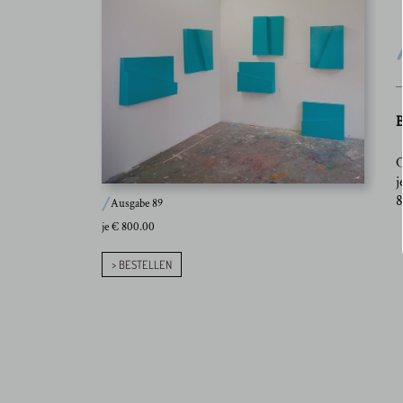
B
O
j
8
Ausgabe 89
je € 800.00
> BESTELLEN