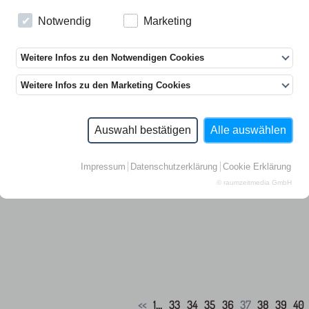
KERSTIN CMELKA
Notwendig
Marketing
Weitere Infos zu den Notwendigen Cookies
Weitere Infos zu den Marketing Cookies
eschreibung
ale!, 2012, 10 Exemplare, Farbfotografie, C-Print, ca. 40 × 40 cm (Bla
Auswahl bestätigen
Alle auswählen
a. 50 × 60 cm), datiert, signiert und nummeriert.
50 Euro einschl. MwSt. plus Versandkosten
Impressum
Datenschutzerklärung
Cookie Erklärung
© raumzeitmedia GmbH
<<
1
...
33
34
35
36
37
38
39
40