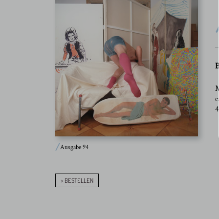
B
M
c
4
Ausgabe 94
> BESTELLEN