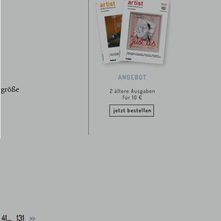
ttgröße
41
...
131
>>