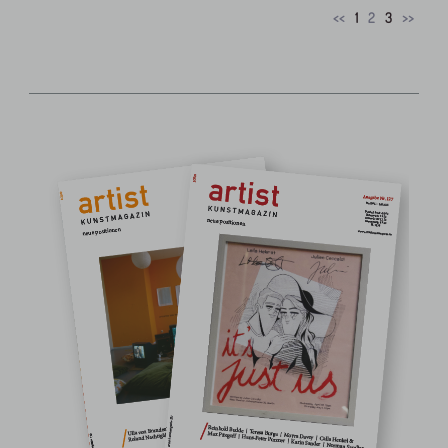
<<
1
2
3
>>