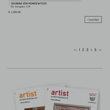
JOHANNA VON MONKIEWITSCH
für Ausgabe 119
€ 1,300.00
> bestellen
<<
1
2
3
4
5
>>