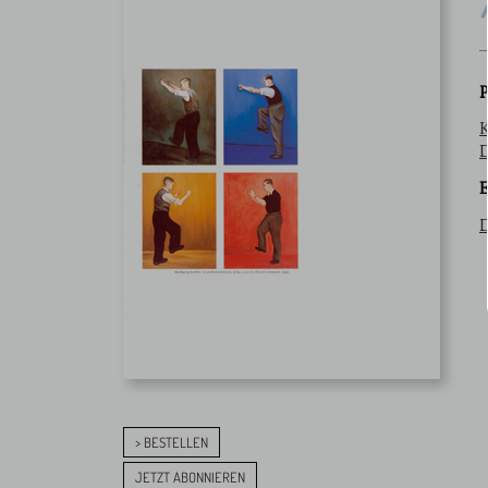
P
K
D
E
D
> BESTELLEN
JETZT ABONNIEREN