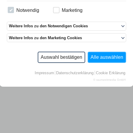
Notwendig
Marketing
ortraits
Weitere Infos zu den Notwendigen Cookies
eith Sonnier
|
Karin Sander
|
Achim Bertenburg
|
Wolfgang Koethe
|
R
Weitere Infos zu den Marketing Cookies
eacon
|
Mischa Kuball
|
Fabrizio Plessi
dition
Auswahl bestätigen
Alle auswählen
ellbrügge / De Moll
Impressum
Datenschutzerklärung
Cookie Erklärung
© raumzeitmedia GmbH