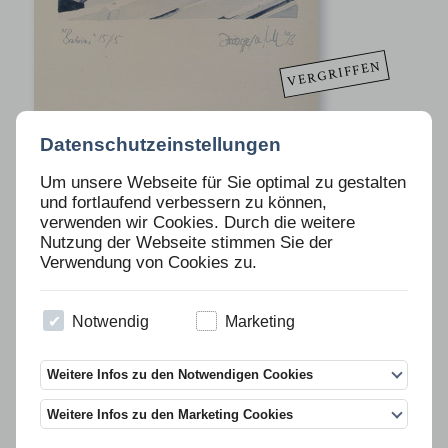
VERGRIFFEN
Datenschutzeinstellungen
Ausgabe 17 / 18
Um unsere Webseite für Sie optimal zu gestalten
DELLBRÜGGE / DE MOLL
und fortlaufend verbessern zu können,
verwenden wir Cookies. Durch die weitere
Nutzung der Webseite stimmen Sie der
Beschreibung
Verwendung von Cookies zu.
» Babias «
Fotografie, 15 Exemplare, 1993, 42 x 30cm
Notwendig
Marketing
Weitere Infos zu den Notwendigen Cookies
Weitere Infos zu den Marketing Cookies