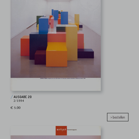
AUSGABE 20
2/1994
€ 5.00
> bestellen