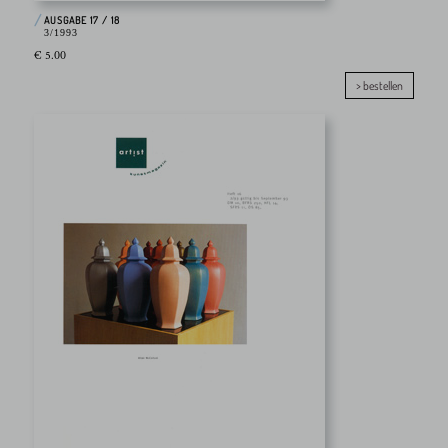
AUSGABE 17 / 18
3/1993
€ 5.00
> bestellen