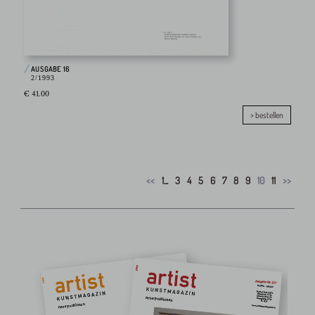
AUSGABE 16
2/1993
€ 41.00
> bestellen
<<
1
...
3
4
5
6
7
8
9
10
11
>>