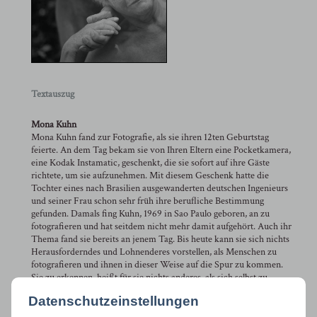
Textauszug
Mona Kuhn
Mona Kuhn fand zur Fotografie, als sie ihren 12ten Geburtstag
feierte. An dem Tag bekam sie von Ihren Eltern eine Pocketkamera,
eine Kodak Instamatic, geschenkt, die sie sofort auf ihre Gäste
richtete, um sie aufzunehmen. Mit diesem Geschenk hatte die
Tochter eines nach Brasilien ausgewanderten deutschen Ingenieurs
und seiner Frau schon sehr früh ihre berufliche Bestimmung
gefunden. Damals fing Kuhn, 1969 in Sao Paulo geboren, an zu
fotografieren und hat seitdem nicht mehr damit aufgehört. Auch ihr
Thema fand sie bereits an jenem Tag. Bis heute kann sie sich nichts
Herausforderndes und Lohnenderes vorstellen, als Menschen zu
fotografieren und ihnen in dieser Weise auf die Spur zu kommen.
Sie zu erkennen, heißt für sie nichts anderes, als sich selbst zu
erkennen. Der Erkenntnisprozess, den sie in ihrer künstlerischen
Datenschutzeinstellungen
Arbeit als Fotografin anstrebt, ist nicht weniger als existenziell. Für
ihn greift sie seit längerem auf ein uraltes Genre der Kunst und der