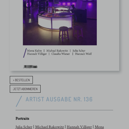
> BESTELLEN
JETZT ABONNIEREN
ARTIST AUSGABE NR. 136
Portraits
Julia Scher
|
Michael Rakowitz
|
Hannah Villiger
|
Mona