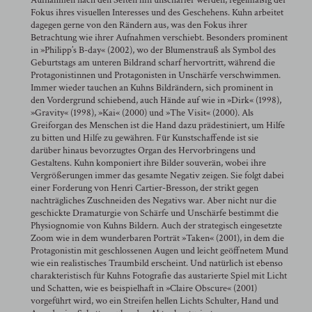
Aufnahmen nach den Seiten hin unschärfer werden, regelmäßig der
Fokus ihres visuellen Interesses und des Geschehens. Kuhn arbeitet
dagegen gerne von den Rändern aus, was den Fokus ihrer
Betrachtung wie ihrer Aufnahmen verschiebt. Besonders prominent
in »Philipp’s B-day« (2002), wo der Blumenstrauß als Symbol des
Geburtstags am unteren Bildrand scharf hervortritt, während die
Protagonistinnen und Protagonisten in Unschärfe verschwimmen.
Immer wieder tauchen an Kuhns Bildrändern, sich prominent in
den Vordergrund schiebend, auch Hände auf wie in »Dirk« (1998),
»Gravity« (1998), »Kai« (2000) und »The Visit« (2000). Als
Greiforgan des Menschen ist die Hand dazu prädestiniert, um Hilfe
zu bitten und Hilfe zu gewähren. Für Kunstschaffende ist sie
darüber hinaus bevorzugtes Organ des Hervorbringens und
Gestaltens. Kuhn komponiert ihre Bilder souverän, wobei ihre
Vergrößerungen immer das gesamte Negativ zeigen. Sie folgt dabei
einer Forderung von Henri Cartier-Bresson, der strikt gegen
nachträgliches Zuschneiden des Negativs war. Aber nicht nur die
geschickte Dramaturgie von Schärfe und Unschärfe bestimmt die
Physiognomie von Kuhns Bildern. Auch der strategisch eingesetzte
Zoom wie in dem wunderbaren Porträt »Taken« (2001), in dem die
Protagonistin mit geschlossenen Augen und leicht geöffnetem Mund
wie ein realistisches Traumbild erscheint. Und natürlich ist ebenso
charakteristisch für Kuhns Fotografie das austarierte Spiel mit Licht
und Schatten, wie es beispielhaft in »Claire Obscure« (2001)
vorgeführt wird, wo ein Streifen hellen Lichts Schulter, Hand und