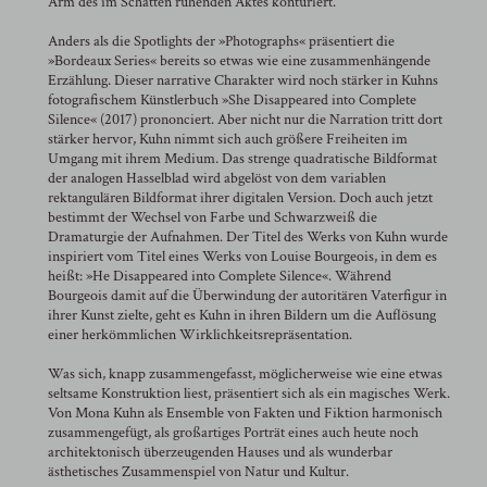
Arm des im Schatten ruhenden Aktes konturiert.
Anders als die Spotlights der »Photographs« präsentiert die
»Bordeaux Series« bereits so etwas wie eine zusammenhängende
Erzählung. Dieser narrative Charakter wird noch stärker in Kuhns
fotografischem Künstlerbuch »She Disappeared into Complete
Silence« (2017) prononciert. Aber nicht nur die Narration tritt dort
stärker hervor, Kuhn nimmt sich auch größere Freiheiten im
Umgang mit ihrem Medium. Das strenge quadratische Bildformat
der analogen Hasselblad wird abgelöst von dem variablen
rektangulären Bildformat ihrer digitalen Version. Doch auch jetzt
bestimmt der Wechsel von Farbe und Schwarzweiß die
Dramaturgie der Aufnahmen. Der Titel des Werks von Kuhn wurde
inspiriert vom Titel eines Werks von Louise Bourgeois, in dem es
heißt: »He Disappeared into Complete Silence«. Während
Bourgeois damit auf die Überwindung der autoritären Vaterfigur in
ihrer Kunst zielte, geht es Kuhn in ihren Bildern um die Auflösung
einer herkömmlichen Wirklichkeitsrepräsentation.
Was sich, knapp zusammengefasst, möglicherweise wie eine etwas
seltsame Konstruktion liest, präsentiert sich als ein magisches Werk.
Von Mona Kuhn als Ensemble von Fakten und Fiktion harmonisch
zusammengefügt, als großartiges Porträt eines auch heute noch
architektonisch überzeugenden Hauses und als wunderbar
ästhetisches Zusammenspiel von Natur und Kultur.