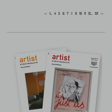
<<
1
...
4
5
6
7
8
9
10
11
12
...
131
>>