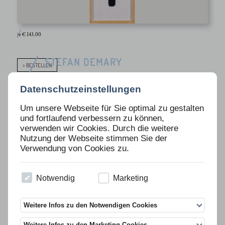
je € 143.00
STEFAN DEMARY
> BESTELLEN
Datenschutzeinstellungen
Beschreibung
Um unsere Webseite für Sie optimal zu gestalten
» o.T. «
und fortlaufend verbessern zu können,
Bleistift, Acryl auf Papier, 30 Exemplare, 1993,
verwenden wir Cookies. Durch die weitere
100 x 25cm, umseitig signiert und nummeriert
Nutzung der Webseite stimmen Sie der
Verwendung von Cookies zu.
Preis 143 Euro inkl. MwSt. plus Versandkosten.
Notwendig
Marketing
Weitere Infos zu den Notwendigen Cookies
<<
1
...
107
108
109
110
111
112
113
114
115
...
131
>>
Weitere Infos zu den Marketing Cookies