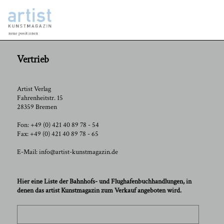
Vertrieb
Artist Verlag
Fahrenheitstr. 15
28359 Bremen
Fon: +49 (0) 421 40 89 78 - 54
Fax: +49 (0) 421 40 89 78 - 65
E-Mail: info@artist-kunstmagazin.de
Hier eine Liste der Bahnhofs- und Flughafenbuchhandlungen, in
denen das artist Kunstmagazin zum Verkauf angeboten wird.