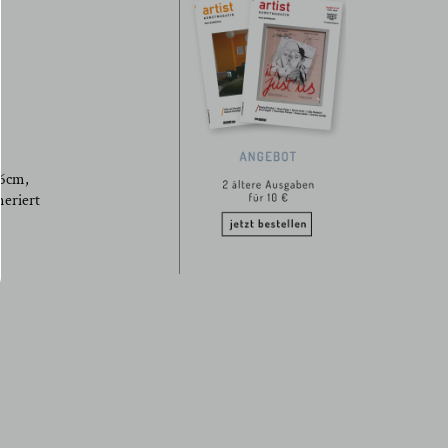
66cm,
meriert