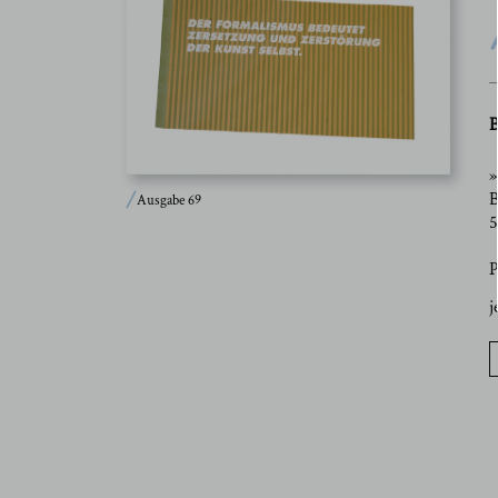
B
»
B
Ausgabe 69
5
P
j