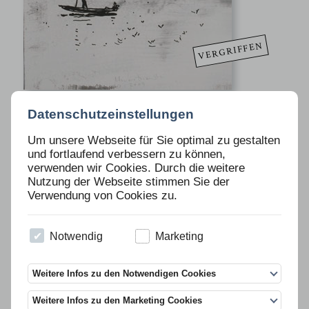
VERGRIFFEN
Ausgabe 80
Datenschutzeinstellungen
NORBERT SCHWONTKOWSKI (AM
Um unsere Webseite für Sie optimal zu gestalten
SEE)
und fortlaufend verbessern zu können,
verwenden wir Cookies. Durch die weitere
Nutzung der Webseite stimmen Sie der
Beschreibung
Verwendung von Cookies zu.
9 Exemplare, Unikate, Titel (siehe Abbildungen), 2009, Mischtechnik
auf Papier, durch das Sieb gezeichnet, ca. 59 x 43 cm, datiert und
Notwendig
Marketing
signiert, Preis 1.800 Euro incl. MwSt. plus Versandkosten
Weitere Infos zu den Notwendigen Cookies
Weitere Infos zu den Marketing Cookies